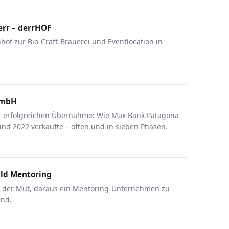
err – derrHOF
of zur Bio-Craft-Brauerei und Eventlocation in
GmbH
r erfolgreichen Übernahme: Wie Max Bank Patagona
nd 2022 verkaufte – offen und in sieben Phasen.
ild Mentoring
d der Mut, daraus ein Mentoring-Unternehmen zu
end.