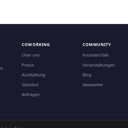
COWORKING
COMMUNITY
Über uns
FoundersTalk
Preise
Veranstaltungen
es
Ausstattung
Blog
Standort
Newsletter
Anfragen