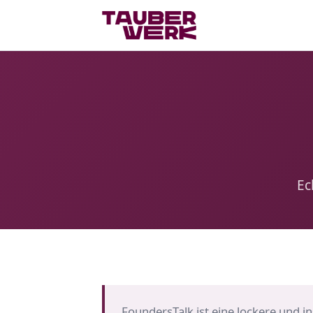
Ec
FoundersTalk ist eine lockere und in