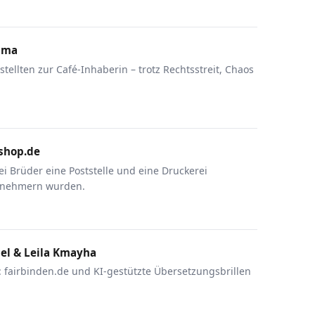
Alma
ellten zur Café-Inhaberin – trotz Rechtsstreit, Chaos
rshop.de
i Brüder eine Poststelle und eine Druckerei
rnehmern wurden.
gel & Leila Kmayha
: fairbinden.de und KI-gestützte Übersetzungsbrillen