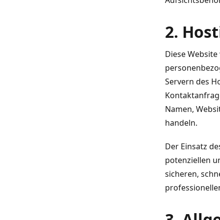
Aufsichtsbehö
2. Host
Diese Website 
personenbezog
Servern des Ho
Kontaktanfrag
Namen, Website
handeln.
Der Einsatz d
potenziellen u
sicheren, schn
professionellen
3. All