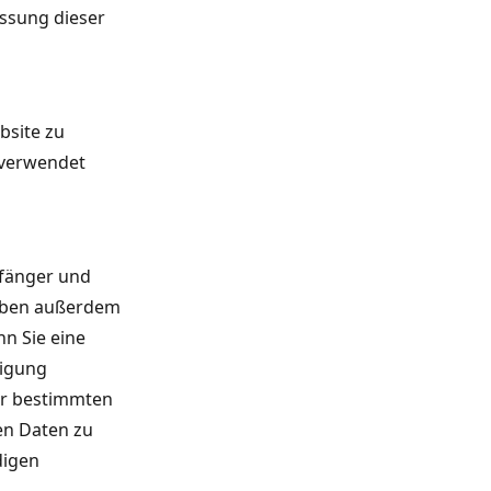
assung dieser
bsite zu
 verwendet
pfänger und
haben außerdem
nn Sie eine
ligung
ter bestimmten
en Daten zu
digen