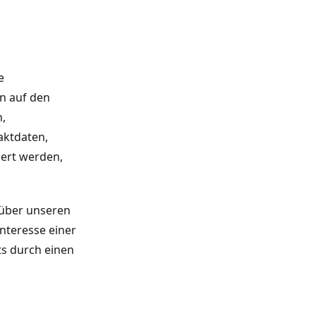
e
n auf den
n,
aktdaten,
iert werden,
nüber unseren
Interesse einer
ts durch einen