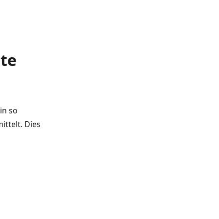
ite
in so
ttelt. Dies