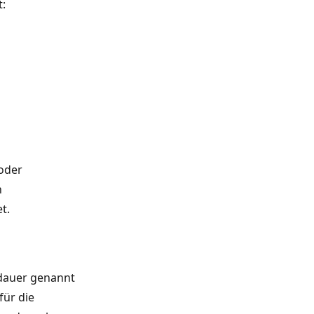
t:
 oder
n
t.
rdauer genannt
für die