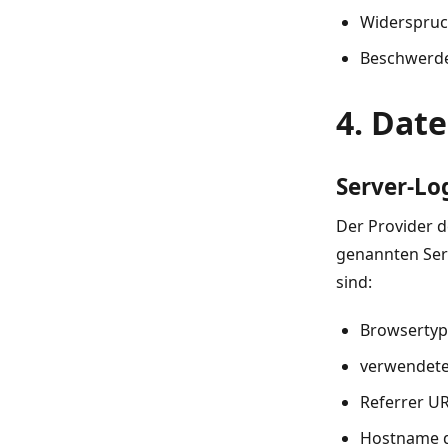
Widerspruc
Beschwerde
4. Dat
Server-Lo
Der Provider d
genannten Serv
sind:
Browsertyp
verwendete
Referrer U
Hostname d