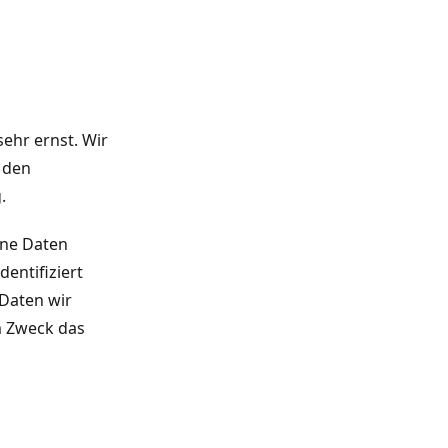
ehr ernst. Wir
 den
.
ene Daten
entifiziert
Daten wir
m Zweck das