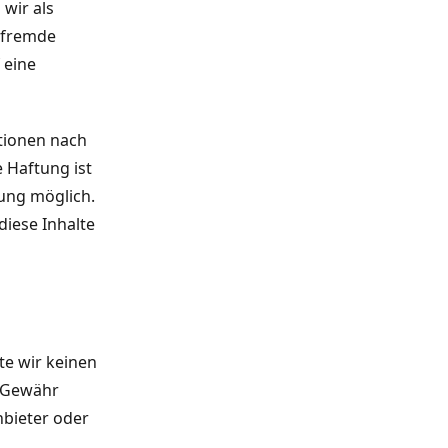
wir als
e fremde
 eine
tionen nach
 Haftung ist
zung möglich.
iese Inhalte
te wir keinen
e Gewähr
nbieter oder