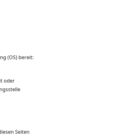
ng (OS) bereit:
it oder
ngsstelle
diesen Seiten