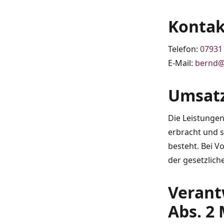
Kontak
Telefon:
07931
E-Mail:
bernd@
Umsatz
Die Leistunge
erbracht und 
besteht. Bei V
der gesetzlich
Verantw
Abs. 2