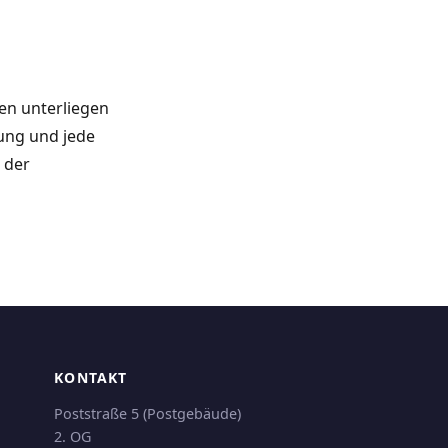
ten unterliegen
tung und jede
 der
KONTAKT
Poststraße 5 (Postgebäude)
2. OG