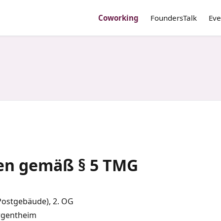
Coworking
FoundersTalk
Eve
n gemäß § 5 TMG
Postgebäude), 2. OG
rgentheim