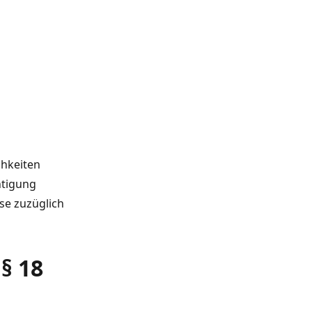
chkeiten
htigung
se zuzüglich
§ 18